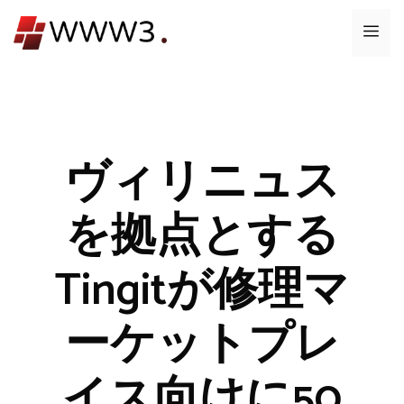
コ
メ
ン
テ
ニ
ン
ツ
ュ
へ
ス
ヴィリニュス
ー
キ
ッ
を拠点とする
プ
Tingitが修理マ
ーケットプレ
イス向けに50