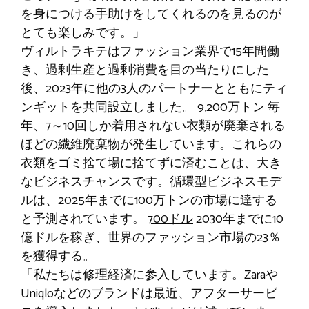
を身につける手助けをしてくれるのを見るのが
とても楽しみです。」
ヴィルトラキテはファッション業界で15年間働
き、過剰生産と過剰消費を目の当たりにした
後、2023年に他の3人のパートナーとともにティ
ンギットを共同設立しました。
9,200万トン
毎
年、7～10回しか着用されない衣類が廃棄される
ほどの繊維廃棄物が発生しています。これらの
衣類をゴミ捨て場に捨てずに済むことは、大き
なビジネスチャンスです。循環型ビジネスモデ
ルは、2025年までに100万トンの市場に達する
と予測されています。
700ドル
2030年までに10
億ドルを稼ぎ、世界のファッション市場の23％
を獲得する。
「私たちは修理経済に参入しています。Zaraや
Uniqloなどのブランドは最近、アフターサービ