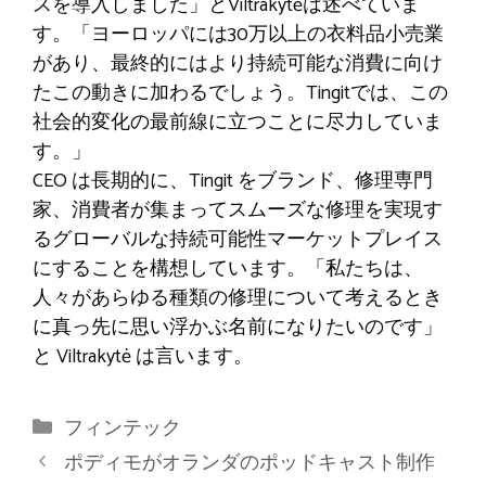
スを導入しました」とViltrakytėは述べていま
す。「ヨーロッパには30万以上の衣料品小売業
があり、最終的にはより持続可能な消費に向け
たこの動きに加わるでしょう。Tingitでは、この
社会的変化の最前線に立つことに尽力していま
す。」
CEO は長期的に、Tingit をブランド、修理専門
家、消費者が集まってスムーズな修理を実現す
るグローバルな持続可能性マーケットプレイス
にすることを構想しています。「私たちは、
人々があらゆる種類の修理について考えるとき
に真っ先に思い浮かぶ名前になりたいのです」
と Viltrakytė は言います。
カ
フィンテック
テ
ポディモがオランダのポッドキャスト制作
ゴ