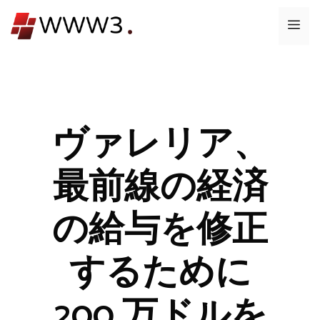
コ
メ
ン
テ
ニ
ン
ツ
ュ
へ
ス
ヴァレリア、
ー
キ
ッ
最前線の経済
プ
の給与を修正
するために
200 万ドルを