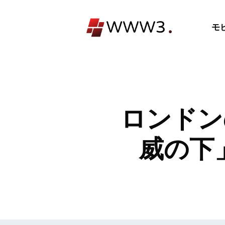
コ
ン
モ
テ
ン
ツ
へ
ス
キ
ロンドン
ッ
プ
威の下」