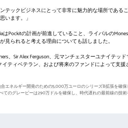
ンテックビジネスにとって非常に魅力的な場所である
思います。」
niaはPockitの計画が前進していること、ライバルのMo
が見られると考える理由についても話しました。
h Partners、Sir Alex Ferguson、元マンチェスターユナイ
ートエクイティベテラン、および将来のファンドによって支
合エネルギー開発のための5,000万ユーロのシリーズB拡張を確保
：すべてのグレービーは290万ドルを確保し、時代遅れの最前線の技