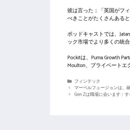
彼は言った：「英国がフィ
べきことがたくさんあると
ポッドキャストでは、Jata
ック市場でより多くの統合
Pockitは、Puma Growt
Moulton、プライベ
カ
フィンテック
テ
マーベルフュージョンは、融
ゴ
Gen Zは職場に会います
リ
ー