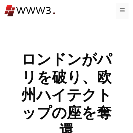
コ
メ
ン
テ
ニ
ン
ツ
ュ
へ
ス
ロンドンがパ
ー
キ
ッ
リを破り、欧
プ
州ハイテクト
ップの座を奪
還