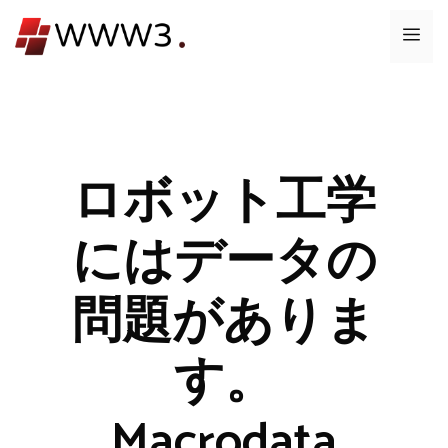
コ
メ
ン
テ
ニ
ン
ツ
ュ
へ
ス
ロボット工学
ー
キ
ッ
にはデータの
プ
問題がありま
す。
Macrodata