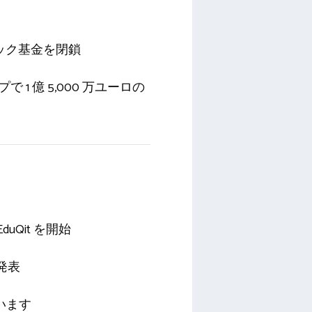
ック基金を閉鎖
1 億 5,000 万ユーロの
Qit を開始
を発表
ています