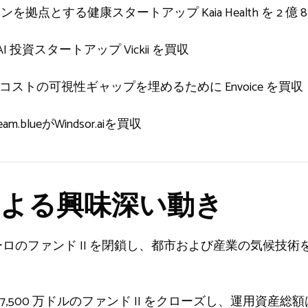
ュンヘンを拠点とする健康スタートアップ Kaia Health を 2 億
が AI 投資スタートアップ Vickii を買収
クトコストの可視性ギャップを埋めるために Envoice を買収
lueがWindsor.aiを買収
よる興味深い動き
000 万ユーロのファンド II を閉鎖し、都市および産業の気候
 が 2 億 7,500 万ドルのファンド II をクローズし、運用資産総額