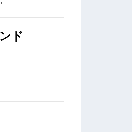
う。
ンド