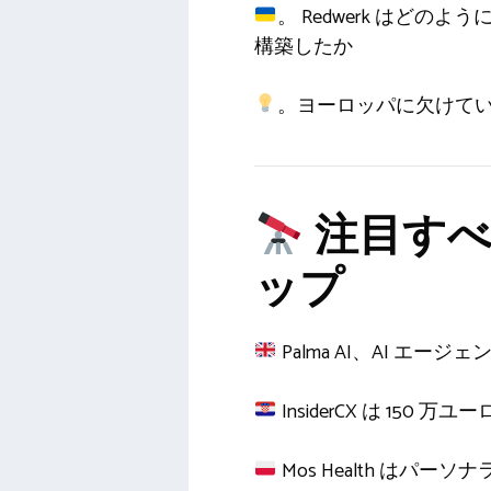
。 Redwerk はど
構築したか
。ヨーロッパに欠けて
注目すべ
ップ
Palma AI、AI エ
InsiderCX は 1
Mos Health はパ