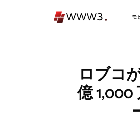
コ
ン
モ
テ
ン
ツ
へ
ス
キ
ロブコが 
ッ
プ
億 1,0