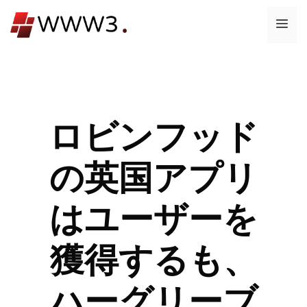
コ
メ
ン
テ
ニ
ン
ツ
ュ
へ
ス
ロビンフッド
ー
キ
ッ
の英国アプリ
プ
はユーザーを
獲得するも、
ハーグリーブ