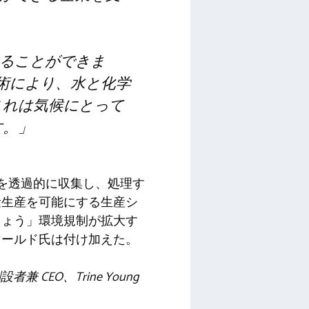
ることができま
術により、水と化学
これは気候にとって
す。」
を透過的に収集し、処理す
量生産を可能にする生産シ
しょう」環境規制が拡大す
マールド氏は付け加えた。
兼 CEO、Trine Young