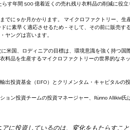
もたらす年間 500 億着近くの売れ残り衣料品の削減に役立
までに 9 か月かかります。
マイクロファクトリー
、生
ンドに素早く適応させるため
– そして、その前に販売す
・ヤングは言います。
次に米国、ロディニアの目標は、環境意識を強く持つ国
衣料品を生産するマイクロファクトリーの世界的なネ
輸出投資基金（EIFO）とクリメンタム・キャピタルの
ション投資チームの投資マネージャー、Rünno Allikiv
ニアに投資しているのは、変化をもたらすこと