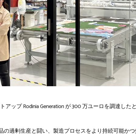
 Rodinia Generation が 300 万ユーロを調達
tion は、衣料品の過剰生産と闘い、製造プロセスをより持続可