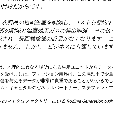
Oの目標だからです。
、衣料品の過剰生産を削減し、コストを節約す
源の削減と温室効果ガスの排出削減。 その技
減され、長距離輸送の必要がなくなります。 
りません
、
しかし、ビジネスにも適していま
は、地理的に異なる場所にある生産ユニットからデータ
を受けました。ファッション業界は、この高効率で少
響を与えるデータが非常に貴重であることがわかるで
ム・キャピタルのゼネラルパートナー、ステファン・
クロファクトリーにいる Rodinia Generation の創設者
。