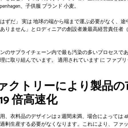
 Copenhagen、子供服
ブランド
小麦。
いはずだ」
実は
地球の端から端まで運ぶ必要がなく、途
ありません」とロディニアの創設者兼最高経営責任者（
ンのサプライチェーン内で最も汚染の多いプロセスで
処理に取り組んでいます。
適用されています
に
ファブリ
ァクトリーにより製品の
19 倍高速化
用
、衣料品のデザインは 2 週間未満、場合によっては 
過剰生産する必要がなくなります。これにより、ファ