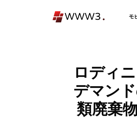
コ
ン
モ
テ
ン
ツ
へ
ス
キ
ロディニ
ッ
プ
デマンド
類廃棄物