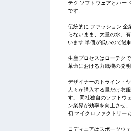
テク ソフトウェアとハ​
です。
伝統的に
ファッション
企
らないまま、大量の水、有
います
単価が低いので過
生産プロセスはローテク
革命における力織機の発明
デザイナーのトライン・ヤ
人々が購入する量だけ衣
す。 同社独自のソフトウ
ン業界が効率を向上させ、
初
マイクロファクトリー
ロディニアはスポーツウ