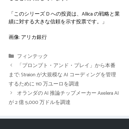
「このシリーズ D への投資は、Allica の戦略と業
績に対する大きな信頼を示す投票です。」
画像: アリカ銀行
カ
フィンテック
テ
「プロンプト・アンド・プレイ」から本番
ゴ
まで: Straion が大規模な AI コーディングを管理
リ
するために 110 万ユーロを調達
ー
オランダの AI 推論チップメーカー Axelera AI
が 2 億 5,000 万ドルを調達