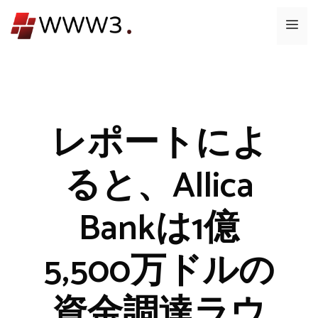
コ
メ
ン
テ
ニ
ン
ツ
ュ
へ
ス
レポートによ
ー
キ
ッ
ると、Allica
プ
Bankは1億
5,500万ドルの
資金調達ラウ