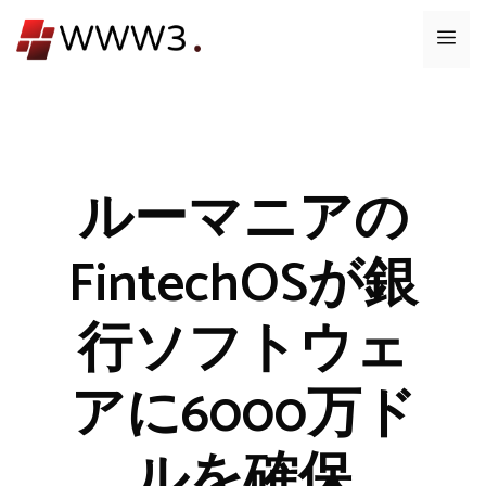
コ
メ
ン
テ
ニ
ン
ツ
ュ
へ
ス
ルーマニアの
ー
キ
ッ
FintechOSが銀
プ
行ソフトウェ
アに6000万ド
ルを確保