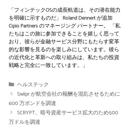
「フィンテックOSの成長軌道は、その潜在能力
を明確に示すものだ」
Roland Dennert が追加
Cipio Partners のマネージング パートナー。
「私
たちはこの旅に参加できることを嬉しく思って
おり、彼らが金融サービス分野にもたらす変革
的な影響を見るのを楽しみにしています。彼ら
の近代化と革新への取り組みは、私たちの投資
戦略と完全に一致しています。」
カ
ヘルステック
テ
Swiipr が航空会社の報酬を混乱させるために
ゴ
600 万ポンドを調達
リ
SCRYPT、暗号資産サービス拡大のため500
ー
万ドルを調達