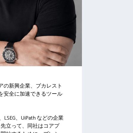
ェアの新興企業、ブカレスト
開発を安全に加速できるツール
​​e、LSEG、UiPath などの企業
に先立って、同社はコアプ