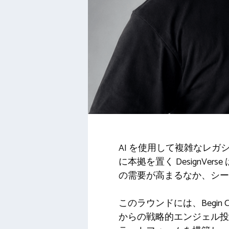
AI を使用して複雑なレ
に本拠を置く Design
の需要が高まるなか、シード
このラウンドには、Begin Capit
からの戦略的エンジェル投