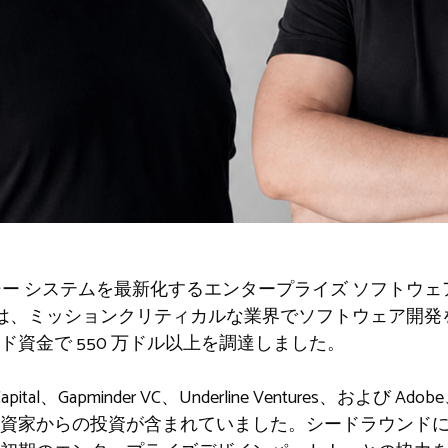
ガシー システムを最新化するエンタープライズ ソフトウ
Verse は、ミッションクリティカルな業界でソフトウェア
資金で 550 万ドル以上を調達しました。
al、Gapminder VC、Underline Ventures、および Adob
資家からの投資が含まれていました。シードラウンド