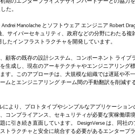
初期のエンタープライズデザインパートナーとの協力
達した。
Andrei Manolache とソフトウェア エンジニア Robert D
、航空、金融、サイバーセキュリティ、政府などの分野にわた
を活用したインフラストラクチャを開発しています。
、顧客の既存の設計システム、コンポーネント ライブ
を生成し、現在のアーキテクチャやエンジニアリング
ます。このアプローチは、大規模な組織では遅延や不
ームとエンジニアリング チーム間の手動翻訳を削減す
 ツールにより、プロトタイプやシンプルなアプリケーショ
、コンプライアンス、セキュリティが必要な実稼働環境に
に引き続き直面しています。 DesignVerse は、同
ストラクチャと安全に統合する必要があるエンタープ