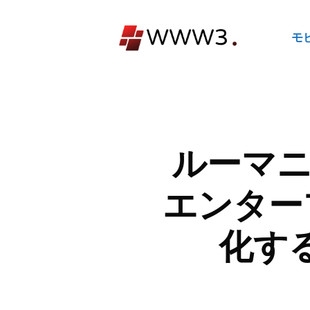
コ
ン
モ
テ
ン
ツ
へ
ス
キ
ルーマニア
ッ
プ
エンター
化する