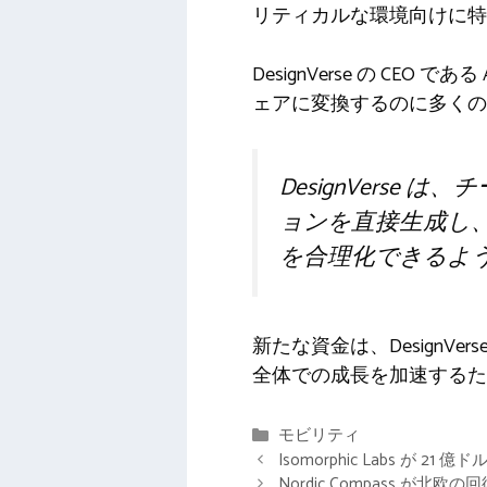
リティカルな環境向けに特
DesignVerse の CE
ェアに変換するのに多く
DesignVers
ョンを直接生成し
を合理化できるよ
新たな資金は、Design
全体での成長を加速するた
カ
モビリティ
テ
Isomorphic Labs が 21
ゴ
Nordic Compass 