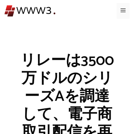
コ
メ
ン
テ
ニ
ン
ツ
ュ
へ
ス
リレーは3500
ー
キ
ッ
万ドルのシリ
プ
ーズAを調達
して、電子商
取引配信を再