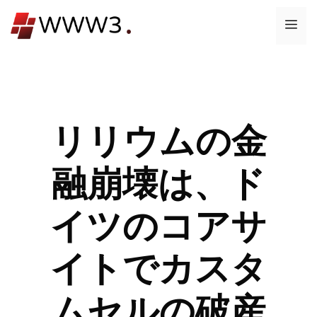
コ
メ
ン
テ
ニ
ン
ツ
ュ
へ
ス
リリウムの金
ー
キ
ッ
融崩壊は、ド
プ
イツのコアサ
イトでカスタ
ムセルの破産