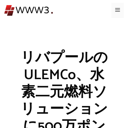
コ
メ
ン
テ
ニ
ン
ツ
ュ
へ
ス
リバプールの
ー
キ
ッ
ULEMCo、水
プ
素二元燃料ソ
リューション
に500万ポン