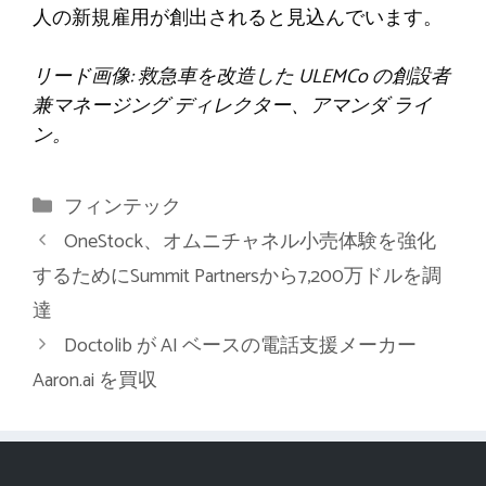
人の新規雇用が創出されると見込んでいます。
リード画像: 救急車を改造した ULEMCo の創設者
兼マネージング ディレクター、アマンダ ライ
ン。
カ
フィンテック
テ
OneStock、オムニチャネル小売体験を強化
ゴ
するためにSummit Partnersから7,200万ドルを調
リ
達
ー
Doctolib が AI ベースの電話支援メーカー
Aaron.ai を買収