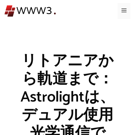
コ
メ
ン
テ
ニ
ン
ツ
ュ
へ
ス
リトアニアか
ー
キ
ッ
ら軌道まで：
プ
Astrolightは、
デュアル使用
光学通信で