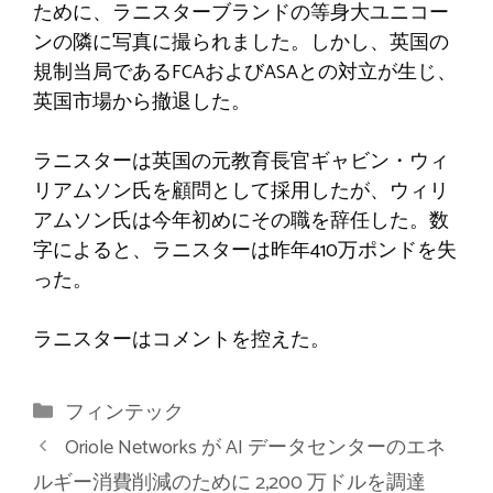
ために、ラニスターブランドの等身大ユニコー
ンの隣に写真に撮られました。しかし、英国の
規制当局であるFCAおよびASAとの対立が生じ、
英国市場から撤退した。
ラニスターは英国の元教育長官ギャビン・ウィ
リアムソン氏を顧問として採用したが、ウィリ
アムソン氏は今年初めにその職を辞任した。数
字によると、ラニスターは昨年410万ポンドを失
った。
ラニスターはコメントを控えた。
カ
フィンテック
テ
Oriole Networks が AI データセンターのエネ
ゴ
ルギー消費削減のために 2,200 万ドルを調達