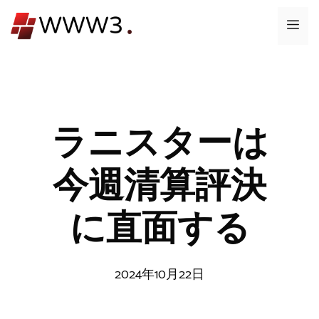
コ
メ
ン
テ
ニ
ン
ツ
ュ
へ
ス
ラニスターは
ー
キ
ッ
今週清算評決
プ
に直面する
2024年10月22日