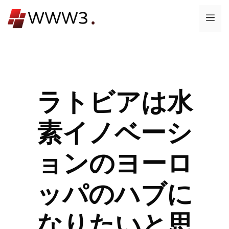
コ
メ
ン
テ
ニ
ン
ツ
ュ
へ
ス
ラトビアは水
ー
キ
ッ
素イノベーシ
プ
ョンのヨーロ
ッパのハブに
なりたいと思