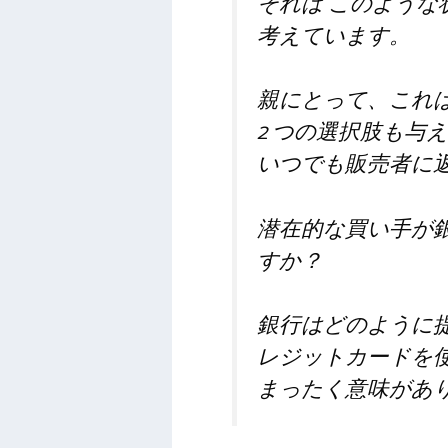
それは
このような
考えています。
親にとって、これ
2 つの選択肢も与
いつでも販売者に
潜在的な買い手が
すか？
銀行はどのように
レジットカードを
まったく意味があ