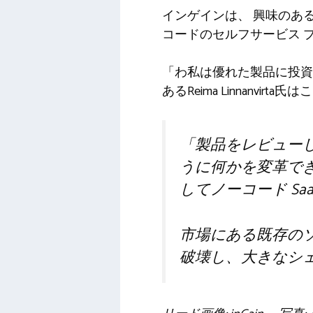
インゲインは、
興味のあ
コードのセルフサービス 
「わ
私は優れた製品に投資
あるReima Linnanvirta
「製品をレビュー
うに何かを変革で
してノーコード S
市場にある既存のソ
破壊し、大きなシ