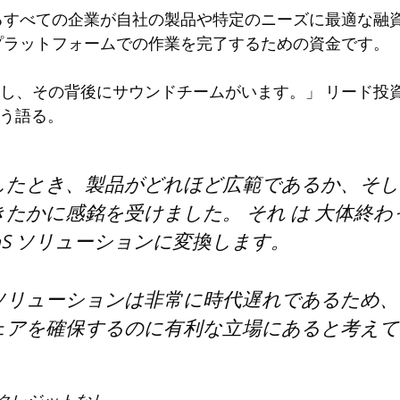
るすべての企業が自社の製品や特定のニーズに最適な融
プラットフォームでの作業を完了するための資金です。
し、その背後にサウンドチームがいます。
」
リード投資
氏はこう語る。
したとき、製品がどれほど広範であるか、そし
きたかに感銘を受けました。
それ
は
大体終わ
aaS ソリューションに変換します。
リューションは非常に時代遅れであるため、InG
ェアを確保するのに有利な立場にあると考えて