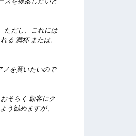
ースを提案したいと
 ただし、これには
される
満杯
または、
アノを買いたいので
ど
おそらく
顧客にク
るよう勧めますが、