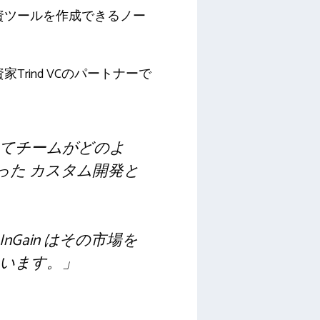
資ツールを作成できるノー
家Trind VCのパートナーで
てチームがどのよ
った
カスタム開発と
ain はその市場を
います。
」