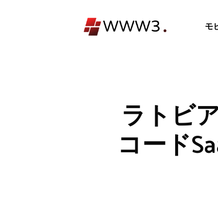
コ
ン
モ
テ
ン
ツ
へ
ス
キ
ラトビア
ッ
プ
コードS