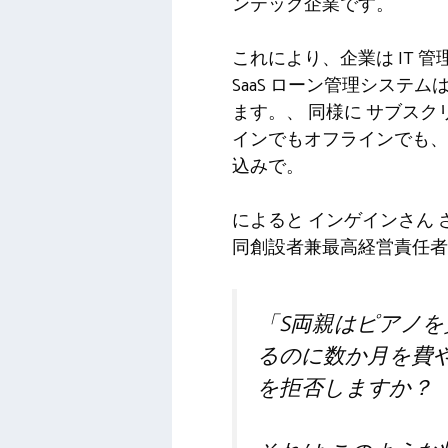
ンテック企業です。
これにより、企業は IT
SaaS ローン管理システ
ます。
、 同様に
サブスク
インでもオフラインでも
込みで。
によると
インゲインさん
同創設者兼最高経営責任者
「S
両親はピアノを
るのに数か月を費
を拒否しますか？