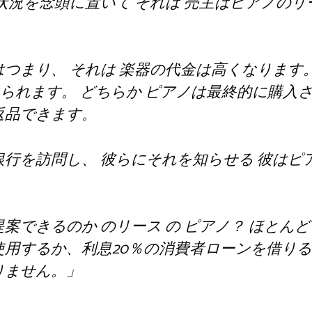
状況を念頭に置いて
それは
売主はピアノのリ
はつまり、
それは
楽器の代金は高くなります。
えられます。
どちらか
ピアノは最終的に購入
返品できます。
銀行を訪問し、
彼らにそれを知らせる
彼はピ
提案できるのか
のリース
の
ピアノ？
ほとん
使用するか、利息20％の消費者ローンを借り
りません。
」