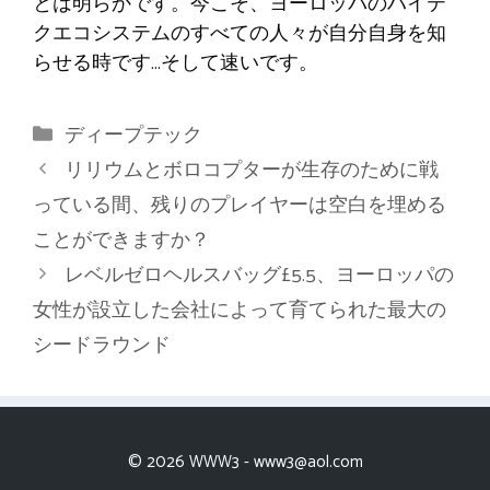
とは明らかです。今こそ、ヨーロッパのハイテ
クエコシステムのすべての人々が自分自身を知
らせる時です…そして速いです。
カ
ディープテック
テ
リリウムとボロコプターが生存のために戦
ゴ
っている間、残りのプレイヤーは空白を埋める
リ
ことができますか？
ー
レベルゼロヘルスバッグ£5.5、ヨーロッパの
女性が設立した会社によって育てられた最大の
シードラウンド
© 2026 WWW3 -
www3@aol.com