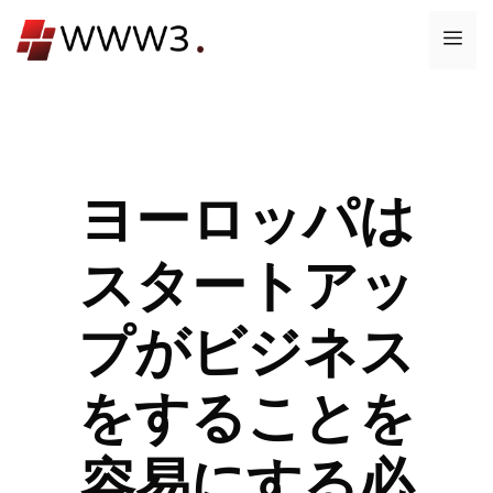
コ
メ
ン
テ
ニ
ン
ツ
ュ
へ
ス
ヨーロッパは
ー
キ
ッ
スタートアッ
プ
プがビジネス
をすることを
容易にする必