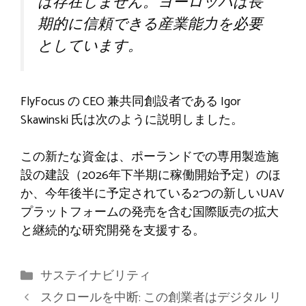
は存在しません。ヨーロッパは長
期的に信頼できる産業能力を必要
としています。
FlyFocus の CEO 兼共同創設者である Igor
Skawinski 氏は次のように説明しました。
この新たな資金は、ポーランドでの専用製造施
設の建設（2026年下半期に稼働開始予定）のほ
か、今年後半に予定されている2つの新しいUAV
プラットフォームの発売を含む国際販売の拡大
と継続的な研究開発を支援する。
カ
サステイナビリティ
テ
スクロールを中断: この創業者はデジタル リ