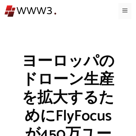
コ
メ
ン
テ
ニ
ン
ツ
ュ
へ
ス
ヨーロッパの
ー
キ
ッ
ドローン生産
プ
を拡大するた
めにFlyFocus
が450万ユー