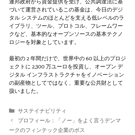
連邦政府から資金提供を受け、公共調達法に基
づいて運営されているこの基金は、今日のデジ
タル システムのほとんどを支える低レベルのラ
イブラリ、ツール、プロトコル、フレームワー
クなど、基本的なオープンソースの基本テクノ
ロジーを対象としています。
最初の 2 年間だけで、世界中の 60 以上のプロジ
ェクトに 2,300 万ユーロを投資し、オープン デ
ジタル インフラストラクチャをイノベーション
の副産物としてではなく、重要な公共財として
扱いました。
カ
サステイナビリティ
テ
プロフィール：「ノー」をよく言うデンマ
ゴ
ークのフィンテック企業のボス
リ