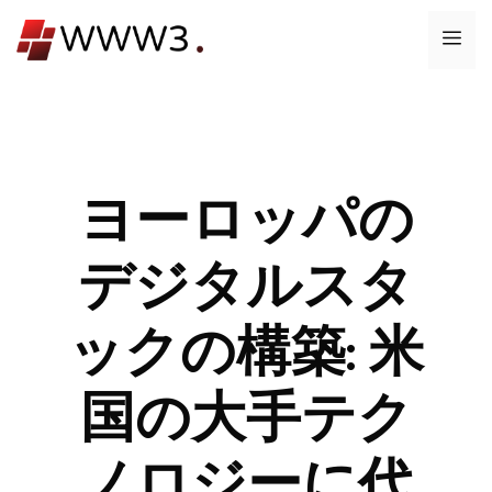
コ
メ
ン
テ
ニ
ン
ツ
ュ
へ
ス
ヨーロッパの
ー
キ
ッ
デジタルスタ
プ
ックの構築: 米
国の大手テク
ノロジーに代