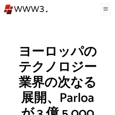
コ
メ
ン
テ
ニ
ン
ツ
ュ
へ
ス
ヨーロッパの
ー
キ
ッ
テクノロジー
プ
業界の次なる
展開、Parloa
が 3 億 5,000