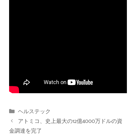
カ
ヘルステック
テ
アトミコ、史上最大の12億4000万ドルの資
ゴ
金調達を完了
リ