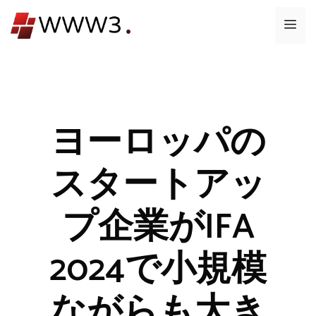
コ
メ
ン
テ
ニ
ン
ツ
ュ
へ
ス
ヨーロッパの
ー
キ
ッ
スタートアッ
プ
プ企業がIFA
2024で小規模
ながらも大き