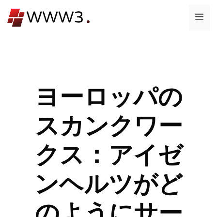
コ
メ
ン
テ
ニ
ン
ツ
ュ
へ
ス
ヨーロッパの
ー
キ
ッ
スカンクワー
プ
クス：アイゼ
ンヘルツがど
のようにサー