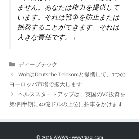
ません。あなたは権力を提供して
います。それは戦争を防止または
挑発することができます。それは
大きな責任です。」
カ
ディープテック
テ
WoltはDeutsche Telekomと提携して、7つの
ゴ
ヨーロッパ市場で拡大します
リ
ヘルススタートアップは、英国のVC投資を
ー
第1四半期に40億ドルの上位に拍車をかけます
© 2026 WWW3 -
www3@aol.com