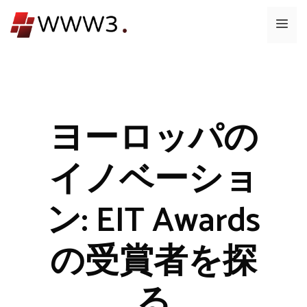
コ
メ
ン
テ
ニ
ン
ツ
ュ
へ
ス
ヨーロッパの
ー
キ
ッ
イノベーショ
プ
ン: EIT Awards
の受賞者を探
る