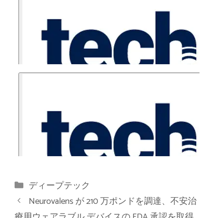
カ
ディープテック
テ
Neurovalens が 210 万ポンドを調達、不安治
ゴ
療用ウェアラブル デバイスの FDA 承認を取得