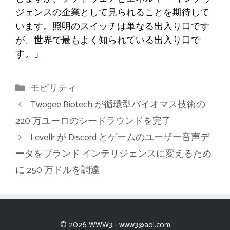
ジェンスの企業として見られることを期待して
います。照明のスイッチは単なる出入り口です
が、世界で最もよく知られている出入り口で
す。」
カ
モビリティ
テ
Twogee Biotech が循環型バイオマス技術の
ゴ
220 万ユーロのシードラウンドを完了
リ
Levellr が Discord とゲームのユーザー音声デ
ー
ータをブランド インテリジェンスに変えるため
に 250 万ドルを調達
© 2026 WWW3 -
www3@aol.com