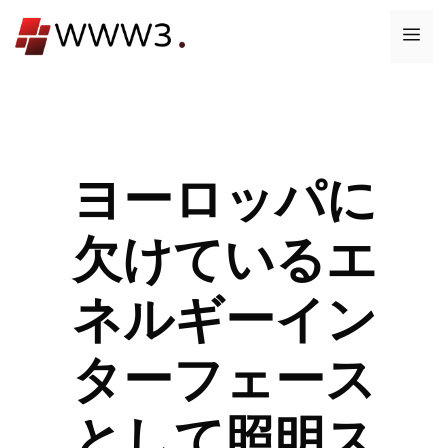
コ
メ
ン
テ
ニ
ン
ツ
ュ
へ
ス
ヨーロッパに
ー
キ
ッ
欠けているエ
プ
ネルギーイン
ターフェース
として照明ス