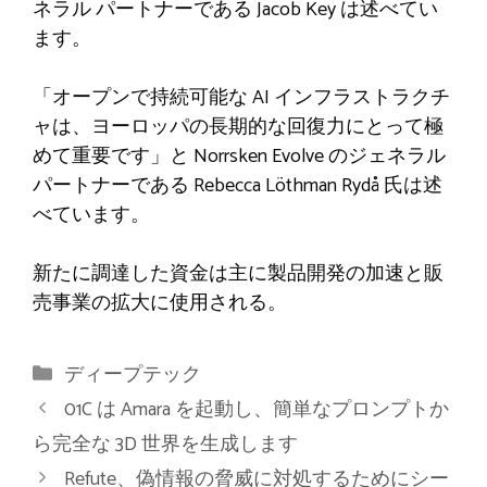
ネラル パートナーである Jacob Key は述べてい
ます。
「オープンで持続可能な AI インフラストラクチ
ャは、ヨーロッパの長期的な回復力にとって極
めて重要です」と Norrsken Evolve のジェネラル
パートナーである Rebecca Löthman Rydå 氏は述
べています。
新たに調達した資金は主に製品開発の加速と販
売事業の拡大に使用される。
カ
ディープテック
テ
01C は Amara を起動し、簡単なプロンプトか
ゴ
ら完全な 3D 世界を生成します
リ
Refute、偽情報の脅威に対処するためにシー