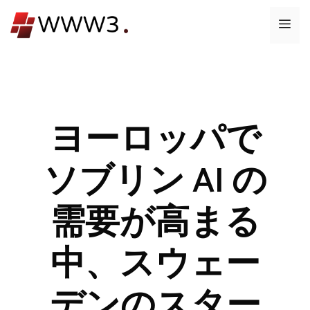
コ
メ
ン
テ
ニ
ン
ツ
ュ
へ
ス
ヨーロッパで
ー
キ
ッ
ソブリン AI の
プ
需要が高まる
中、スウェー
デンのスター