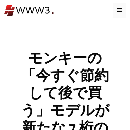
コ
メ
ン
テ
ニ
ン
ツ
ュ
へ
ス
モンキーの
ー
キ
ッ
「今すぐ節約
プ
して後で買
う」モデルが
新たな 7 桁の