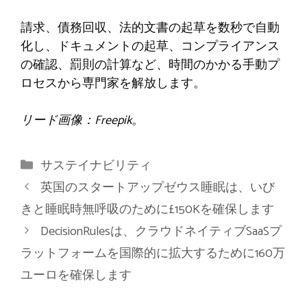
請求、債務回収、法的文書の起草を数秒で自動
化し、ドキュメントの起草、コンプライアンス
の確認、罰則の計算など、時間のかかる手動プ
ロセスから専門家を解放します。
リード画像：Freepik。
カ
サステイナビリティ
テ
英国のスタートアップゼウス睡眠は、いび
ゴ
きと睡眠時無呼吸のために£150Kを確保します
リ
DecisionRulesは、クラウドネイティブSaaSプ
ー
ラットフォームを国際的に拡大するために160万
ユーロを確保します