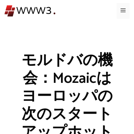
コ
メ
ン
テ
ニ
ン
ツ
ュ
へ
ス
モルドバの機
ー
キ
ッ
会：Mozaicは
プ
ヨーロッパの
次のスタート
アップホット