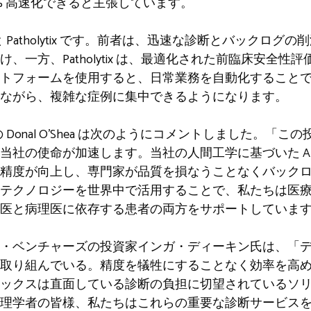
% 高速化できると主張しています。
ia と Patholytix です。前者は、迅速な診断とバック
、一方、Patholytix は、最適化された前臨床安全性
トフォームを使用すると、日常業務を自動化すること
ながら、複雑な症例に集中できるようになります。
CEO の Donal O’Shea は次のようにコメントしました
当社の使命が加速します。当社の人間工学に基づいた A
精度が向上し、専門家が品質を損なうことなくバック
テクノロジーを世界中で活用することで、私たちは医
医と病理医に依存する患者の両方をサポートしていま
・ベンチャーズの投資家インガ・ディーキン氏は、「
取り組んでいる。精度を犠牲にすることなく効率を高め
ックスは直面している診断の負担に切望されているソ
理学者の皆様、私たちはこれらの重要な診断サービス