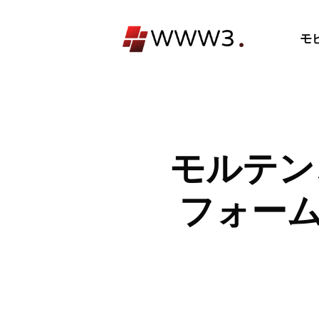
コ
ン
モ
テ
ン
ツ
へ
ス
キ
モルテン、
ッ
プ
フォームで