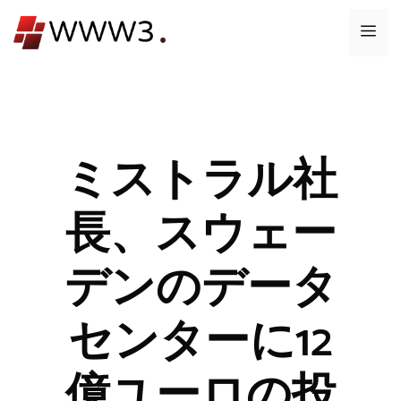
コ
メ
ン
テ
ニ
ン
ツ
ュ
へ
ス
ミストラル社
ー
キ
ッ
長、スウェー
プ
デンのデータ
センターに12
億ユーロの投