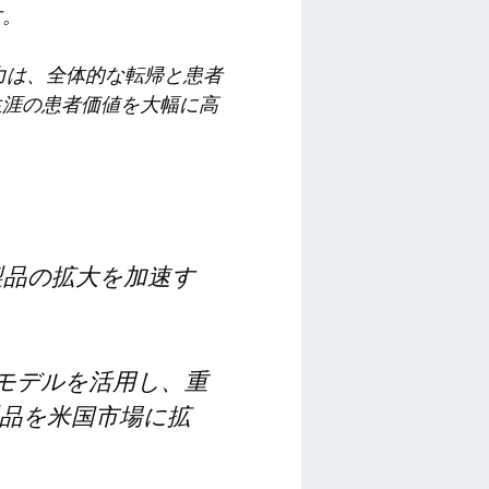
す。
力は、全体的な転帰と患者
生涯の患者価値を大幅に高
社製品の拡大を加速す
 モデルを活用し、重
品を米国市場に拡