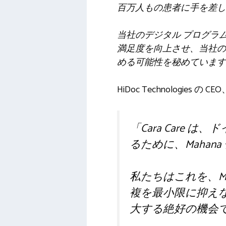
百万人もの患者に手を差し
当社のデジタル プログラ
満足度を向上させ、当社の
める可能性を秘めています
HiDoc Technologies 
「Cara Care
るために、Maha
私たちはこれを、M
複を最小限に抑え
大する絶好の機会