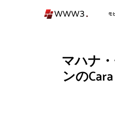
コ
ン
モ
テ
ン
ツ
へ
ス
キ
マハナ・
ッ
プ
ンのCar