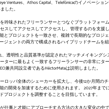
ye Ventures、Athos Capital、Telefónicaのイノ
ていました。
を吟味されたフリーランサーとつなぐプラットフォー
セスしてアクセスしてアクセスし、管理するのを支援
才能とプロジェクトを一致させ、複雑で長期的なプロジ
エージェントの両方で構成されるハイブリッドチームを
れ、透明性と品質基準が認定されたマッチメイキングシ
ーターに最もよく一致するフリーランサーの非常にタ
のCEO兼共同設立者であるHéctorMataは説明しました。
、ヨーロッパ全体のシェーカーを拡大し、今後12か月間の
機能の開発を加速するために使用されます。 2027年ま
リッドプロジェクトを調整することを目指しています。
が仕事と才能にアプローチする方法の大きな変化の中