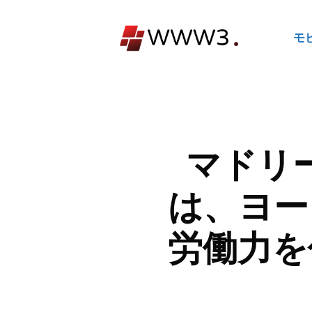
コ
ン
モ
テ
ン
ツ
へ
ス
キ
マドリ
ッ
プ
は、ヨー
労働力を