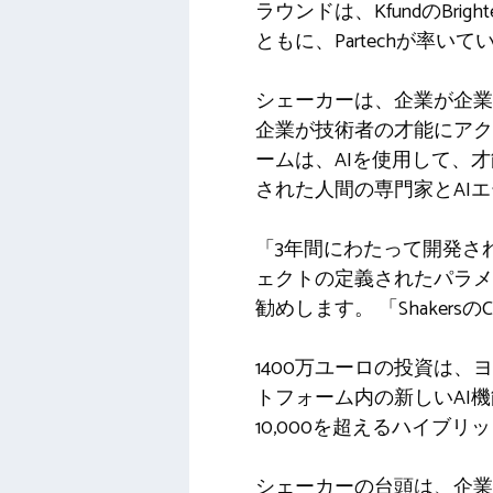
ラウンドは、KfundのBrighte
ともに、Partechが率い
シェーカーは、企業が企業
企業が技術者の才能にアク
ームは、AIを使用して、
された人間の専門家とAI
「3年間にわたって開発さ
ェクトの定義されたパラメ
勧めします。
「Shakers
1400万ユーロの投資は
トフォーム内の新しいAI
10,000を超えるハイブ
シェーカーの台頭は、企業