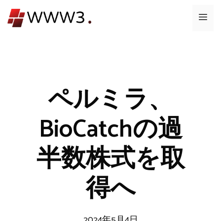
コ
メ
ン
テ
ニ
ン
ツ
ュ
へ
ス
ペルミラ、
ー
キ
ッ
BioCatchの過
プ
半数株式を取
得へ
2024年5月4日