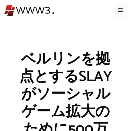
コ
メ
ン
テ
ニ
ン
ツ
ュ
へ
ス
ベルリンを拠
ー
キ
ッ
点とするSLAY
プ
がソーシャル
ゲーム拡大の
ために500万