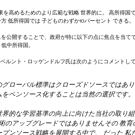
果を高めるためのより広範な戦略
世界的に
。
高所得国で
一方
低所得国では
子どものわずか10パーセント
できる。
ームを公開することで、政府が特に以下の点に焦点を当て
。
低中所得国
。
であるベルント・ロッゲンドルフ氏は次のようにコメントし
のグローバル標準はクローズドソースではあり
ムをペンソース化することは当然の選択です。
世界的な学習基準の向上に向けた当社の取り組
術のアップグレードではありません
その
教育
ープンソース戦略を展開する中で、
だった
私