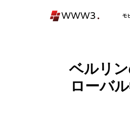
コ
ン
モ
テ
ン
ツ
へ
ス
キ
ベルリン
ッ
プ
ローバル