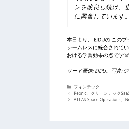
ンを改良し続け、
に興奮しています
本日より、
EIDUの
このプ
シームレスに統合されてい
おける学習効果の点で学習
リード画像: EIDU。写真:
カ
フィンテック
テ
Reonic、クリーンテックSa
ゴ
ATLAS Space Operatio
リ
ー