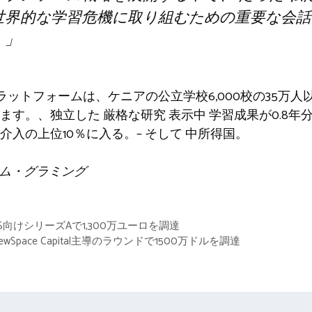
世界的な学習危機に取り組むための重要な会話
。」
ラットフォームは、ケニアの公立学校6,000校の35万
ます。
、独立した
厳格な研究
表示中
学習成果が0.8年
介入の上位10％に入る。
–
そして
中所得国。
 ジム・グラミング
aS向けシリーズAで1,300万ユーロを調達
ns、NewSpace Capital主導のラウンドで1500万ドルを調達