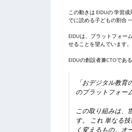
この動きは
EIDUの
学習成
でに読める子どもの割合
EIDUは、プラットフォ
せることを望んでいます
EIDUの創設者兼CTO
「お
デジタル教育
のプラットフォー
この取り組みは、
す。
これ
単なる技
く変えるもの。オ