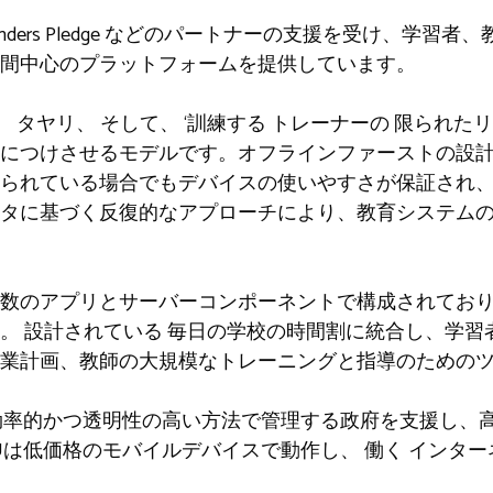
g や Founders Pledge などのパートナーの支援を受け、
間中心のプラットフォームを提供しています。
n、
タヤリ、
そして、
‘
訓練する
トレーナーの
限られたリ
につけさせるモデルです。オフラインファーストの設
限られている場合でもデバイスの使いやすさが保証され
タに基づく反復的なアプローチにより、教育システム
数のアプリとサーバーコンポーネントで構成されてお
す。
設計されている
毎日の学校の時間割に統合し、学習
業計画、教師の大規模なトレーニングと指導のための
を効率的かつ透明性の高い方法で管理する政府を支援し、
DUは低価格のモバイルデバイスで動作し、
働く
インター