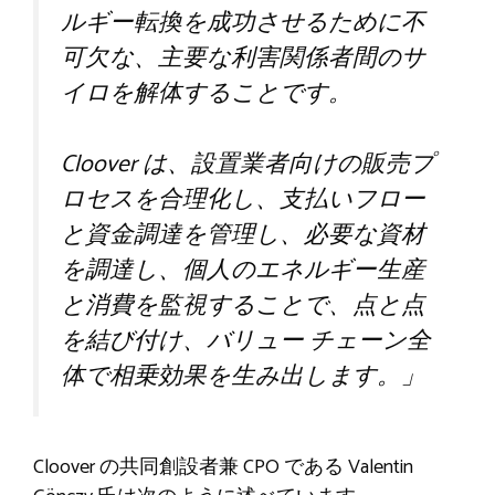
ルギー転換を成功させるために不
可欠な、主要な利害関係者間のサ
イロを解体することです。
Cloover は、設置業者向けの販売プ
ロセスを合理化し、支払いフロー
と資金調達を管理し、必要な資材
を調達し、個人のエネルギー生産
と消費を監視することで、点と点
を結び付け、バリュー チェーン全
体で相乗効果を生み出します。」
Cloover の共同創設者兼 CPO である Valentin