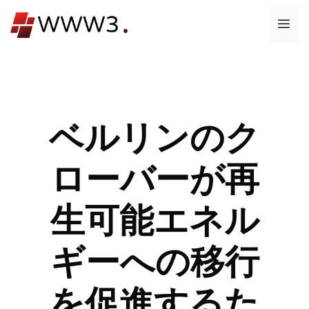
コ
メ
ン
テ
ニ
ン
ツ
ュ
へ
ス
ベルリンのク
ー
キ
ッ
ローバーが再
プ
生可能エネル
ギーへの移行
を促進するた