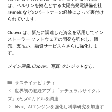
は、ベルリンを拠点とする太陽光発電設備会社
4Panels などのパートナーの経験によって裏付け
られています。
Cloover は、新たに調達した資金を活用してイン
ストーラー ソフトウェアの開発を強化し、販
売、支払い、融資サービスをさらに強化しま
す。
メイン画像: Cloover。写真: クレジットなし。
カ
サステイナビリティ
テ
世界初の避妊アプリ「ナチュラルサイクル
ゴ
ズ」が5500万ドルを調達
リ
Iris.ai、AIエンジンを強化し科学研究を加速す
ー