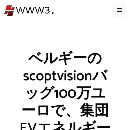
コ
メ
ン
テ
ニ
ン
ツ
ュ
へ
ス
ベルギーの
ー
キ
ッ
scoptvisionバ
プ
ッグ100万ユ
ーロで、集団
EVエネルギー