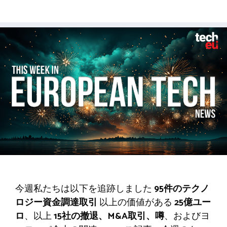
今週私たちは以下を追跡しました
95件のテクノ
ロジー資金調達取引
以上の価値がある
25億ユー
ロ
、以上
15社の撤退、M&A取引、噂
、およびヨ