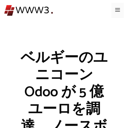
コ
メ
ン
テ
ニ
ン
ツ
ュ
へ
ス
ベルギーのユ
ー
キ
ッ
ニコーン
プ
Odoo が 5 億
ユーロを調
達、ノースボ