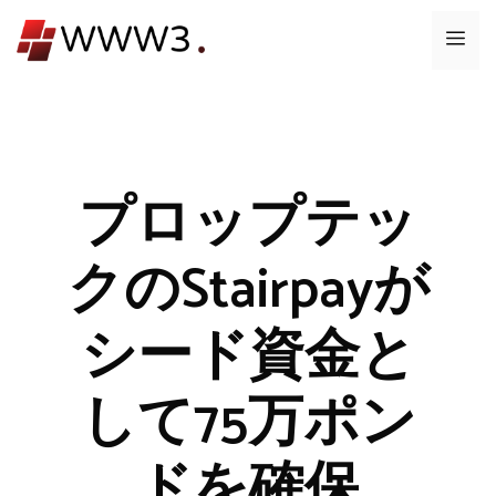
コ
メ
ン
テ
ニ
ン
ツ
ュ
へ
ス
プロップテッ
ー
キ
ッ
クのStairpayが
プ
シード資金と
して75万ポン
ドを確保