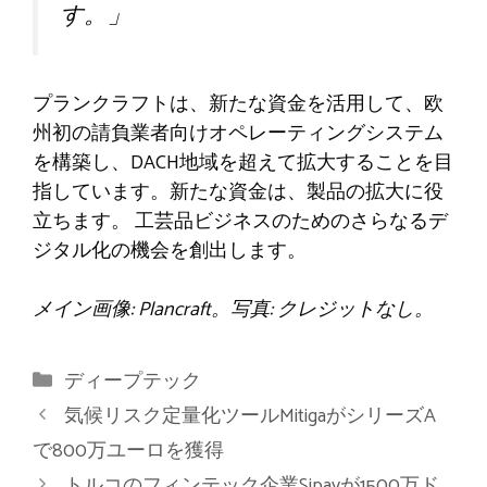
す。」
プランクラフトは、新たな資金を活用して、欧
州初の請負業者向けオペレーティングシステム
を構築し、DACH地域を超えて拡大することを目
指しています。新たな資金は、製品の拡大に役
立ちます。
工芸品ビジネスのためのさらなるデ
ジタル化の機会を創出します。
メイン画像: Plancraft。写真: クレジットなし。
カ
ディープテック
テ
気候リスク定量化ツールMitigaがシリーズA
ゴ
で800万ユーロを獲得
リ
トルコのフィンテック企業Sipayが1500万ド