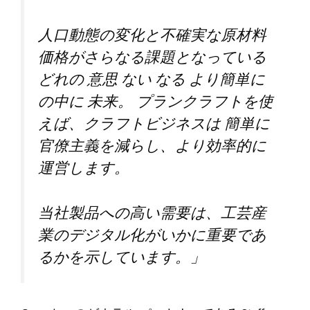
人口動態の変化と不確実な原材料
価格がさらなる課題となっている
どれの
意思
ない
なる
より簡単に
の中に
未来
。
プランクラフトを使
えば、クラフトビジネスは
簡単に
官僚主義を減らし、より効率的に
運営します。
当社製品への高い需要は、工芸産
業のデジタル化がいかに重要であ
るかを示しています。」