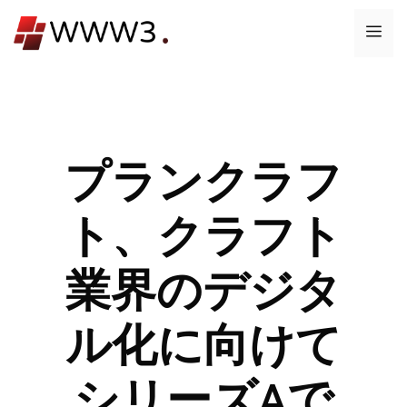
コ
メ
ン
テ
ニ
ン
ツ
ュ
へ
ス
プランクラフ
ー
キ
ッ
ト、クラフト
プ
業界のデジタ
ル化に向けて
シリーズAで