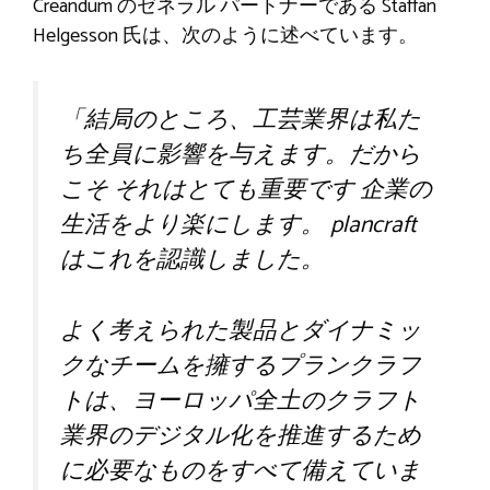
Creandum のゼネラル パートナーである Staffan
Helgesson 氏は、次のように述べています。
「結局のところ、工芸業界は私た
ち全員に影響を与えます。だから
こそ
それはとても重要です
企業の
生活をより楽にします。
plancraft
はこれを認識しました。
よく考えられた製品とダイナミッ
クなチームを擁するプランクラフ
トは、ヨーロッパ全土のクラフト
業界のデジタル化を推進するため
に必要なものをすべて備えていま