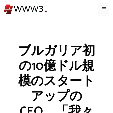
コ
メ
ン
テ
ニ
ン
ツ
ュ
へ
ス
ブルガリア初
ー
キ
ッ
の10億ドル規
プ
模のスタート
アップの
CEO、「我々