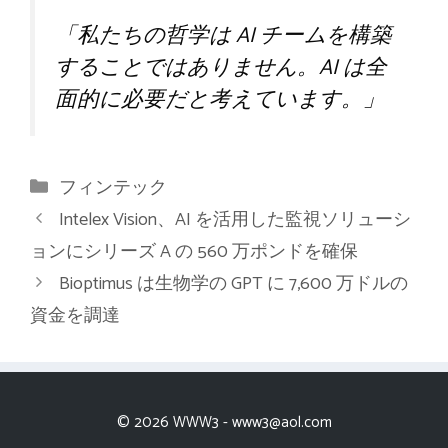
「私たちの哲学は AI チームを構築
することではありません。AI は全
面的に必要だと考えています。」
カ
フィンテック
テ
Intelex Vision、AI を活用した監視ソリューシ
ゴ
ョンにシリーズ A の 560 万ポンドを確保
リ
Bioptimus は生物学の GPT に 7,600 万ドルの
ー
資金を調達
© 2026 WWW3 -
www3@aol.com