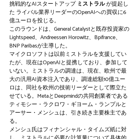
挑戦的なAIスタートアップ
ミストラル
が提起し
た
ライバル業界リーダーのOpenAIへの買収に6
億ユーロを投じる
。
このラウンドは、General Catalystと既存投資家の
Lightspeed、Andreessen Horowitz、Bpifrance、
BNP Paribasが主導した。
マイクロソフトは以前ミストラルを支援してい
たが、現在はOpenAIと提携しており、参加して
いない。ミストラルの調達は、現在、欧州で最
大の汎用AI資本注入であり、調達総額10億ユー
ロは、同社を欧州の技術リーダーとして際立た
せている。MetaとDeepmindの共同創業者である
ティモシー・ラクロワ・ギヨーム・ランプルと
アーサー・メンシュは、引き続き主要株主であ
る。
メンシュ氏はフィナンシャル・タイムズ紙に対
し、ミストラルに必要な計算量について具体的