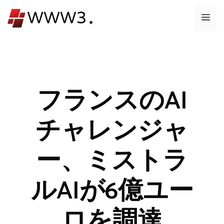
コ
メ
ン
テ
ニ
ン
ツ
ュ
へ
ス
フランスのAI
ー
キ
ッ
チャレンジャ
プ
ー、ミストラ
ルAIが6億ユー
ロを調達