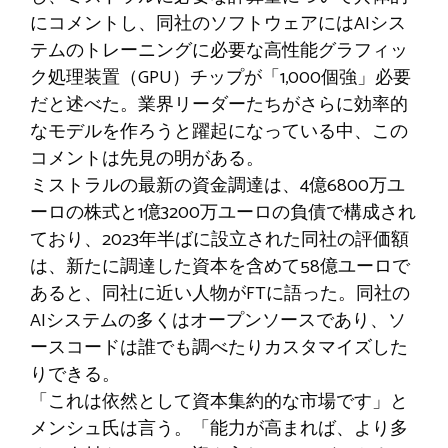
にコメントし、同社のソフトウェアにはAIシス
テムのトレーニングに必要な高性能グラフィッ
ク処理装置（GPU）チップが「1,000個強」必要
だと述べた。業界リーダーたちがさらに効率的
なモデルを作ろうと躍起になっている中、この
コメントは先見の明がある。
ミストラルの最新の資金調達は、4億6800万ユ
ーロの株式と1億3200万ユーロの負債で構成され
ており、2023年半ばに設立された同社の評価額
は、新たに調達した資本を含めて58億ユーロで
あると、同社に近い人物がFTに語った。同社の
AIシステムの多くはオープンソースであり、ソ
ースコードは誰でも調べたりカスタマイズした
りできる。
「これは依然として資本集約的な市場です」と
メンシュ氏は言う。「能力が高まれば、より多