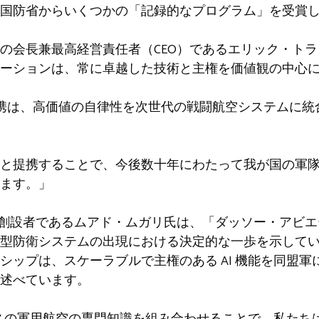
国防省からいくつかの「記録的なプログラム」を受賞
の会長兼最高経営責任者（CEO）であるエリック・ト
ーションは、常に卓越した技術と主権を価値観の中心
 とのこの提携は、高価値の自律性を次世代の戦闘航空システム
と提携することで、今後数十年にわたって我が国の軍
ます。」
 CEO 兼共同創設者であるムアド・ムガリ氏は、「ダッソー・
型防衛システムの出現における決定的な一歩を示して
シップは、スケーラブルで主権のある AI 機能を同盟
述べています。
クラスの軍用航空の専門知識を組み合わせることで、私た