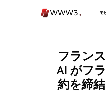
コ
ン
モ
テ
ン
ツ
へ
ス
キ
フランスの
ッ
プ
AI が
約を締結