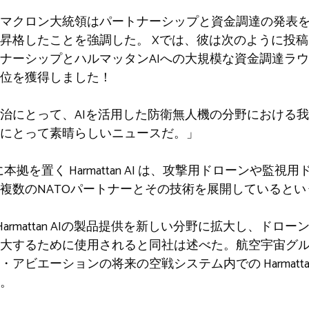
マクロン大統領はパートナーシップと資金調達の発表
昇格したことを強調した。 Xでは、彼は次のように投
ナーシップとハルマッタンAIへの大規模な資金調達ラ
位を獲得しました！
治にとって、AIを活用した防衛無人機の分野における
にとって素晴らしいニュースだ。」
に本拠を置く Harmattan AI は、攻撃用ドローンや監
複数のNATOパートナーとその技術を展開しているとい
armattan AIの製品提供を新しい分野に拡大し、ドロ
大するために使用されると同社は述べた。航空宇宙グ
ビエーションの将来の空戦システム内での Harmattan A
。