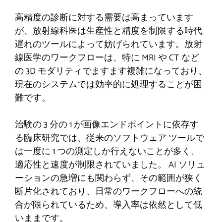
高精度の診断に対する需要は高まっています
が、放射線科医は生産性と精度を制限する時代
遅れのツールによって妨げられています。放射
線医学のワークフローは、特に MRI や CT など
の 3D モダリティでますます複雑になっており、
現在のシステムでは効率的に処理することが困
難です。
治験の 3 分の 1 が画像エンドポイントに依存す
る臨床研究では、従来のソフトウェア ツールで
は一度に 1 つの測定しか行えないことが多く、
適応性と速度が制限されていました。 AI ソリュ
ーションの急増にも関わらず、その範囲が狭く
断片化されており、日常のワークフローへの統
合が限られているため、導入率は依然として低
いままです。