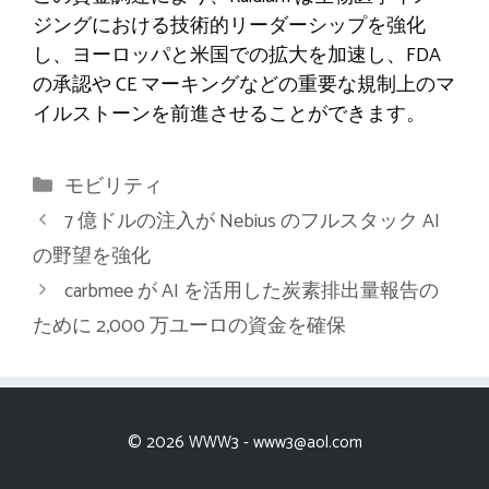
ジングにおける技術的リーダーシップを強化
し、ヨーロッパと米国での拡大を加速し、FDA
の承認や CE マーキングなどの重要な規制上のマ
イルストーンを前進させることができます。
カ
モビリティ
テ
7 億ドルの注入が Nebius のフルスタック AI
ゴ
の野望を強化
リ
carbmee が AI を活用した炭素排出量報告の
ー
ために 2,000 万ユーロの資金を確保
© 2026 WWW3 -
www3@aol.com