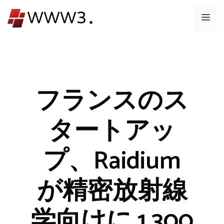
コ
メ
ン
テ
ニ
ン
ツ
ュ
へ
ス
フランスのス
ー
キ
ッ
タートアッ
プ
プ、Raidium
が精密放射線
学向けに 1,300