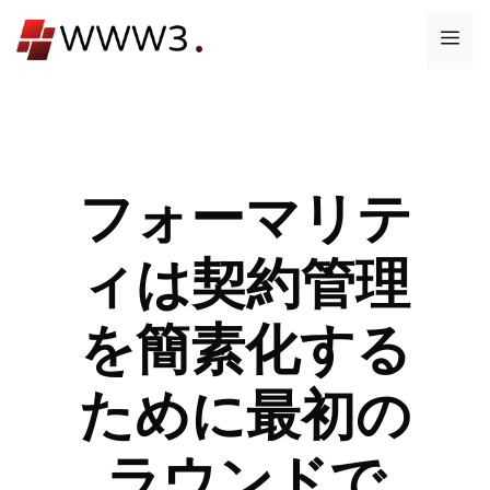
コ
メ
ン
テ
ニ
ン
ツ
ュ
へ
ス
フォーマリテ
ー
キ
ッ
ィは契約管理
プ
を簡素化する
ために最初の
ラウンドで