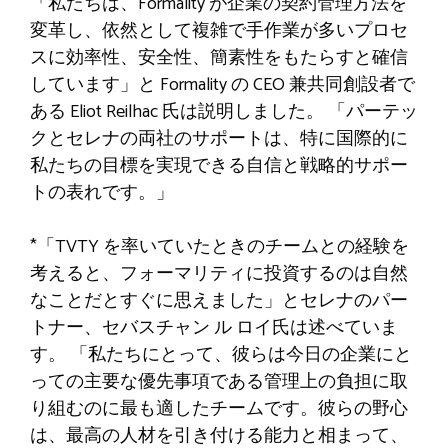
「私たちは、Formality が企業の契約管理方法を
変革し、依然として複雑で手作業が多いプロセ
スに効率性、安全性、簡素性をもたらすと確信
しています」と Formality の CEO 兼共同創設者で
ある Eliot Reilhac 氏は説明しました。 「パーテッ
クとセレナの両社のサポートは、特に国際的に
私たちの目標を実現できる自信と戦略的サポー
トの表れです。」
*「TVTY を率いていたときのチームとの経験を
考えると、フォーマリティに投資するのは自然
なことだとすぐに思えました」とセレナのパー
トナー、セバスチャン ル ロイ氏は述べていま
す。
「私たちにとって、彼らは今日の企業にと
っての主要な優先事項である管理上の負担に取
り組むのに最も適したチームです。彼らの野心
は、最高の人材を引き付ける能力と相まって、