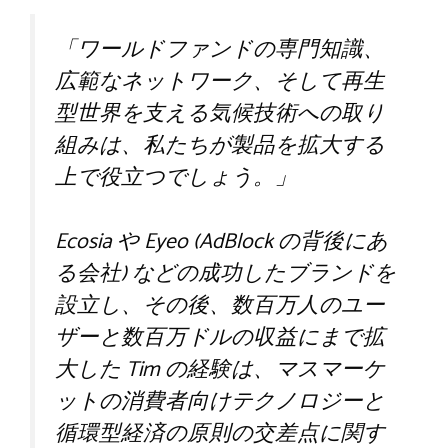
「ワールドファンドの専門知識、
広範なネットワーク、そして再生
型世界を支える気候技術への取り
組みは、私たちが製品を拡大する
上で役立つでしょう。」
Ecosia や Eyeo (AdBlock の背後にあ
る会社) などの成功したブランドを
設立し、その後、数百万人のユー
ザーと数百万ドルの収益にまで拡
大した Tim の経験は、マスマーケ
ットの消費者向けテクノロジーと
循環型経済の原則の交差点に関す