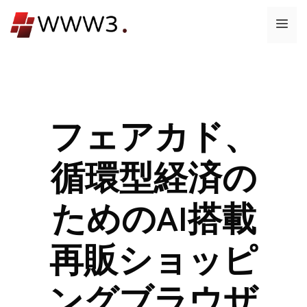
コ
メ
ン
テ
ニ
ン
ツ
ュ
へ
ス
フェアカド、
ー
キ
ッ
循環型経済の
プ
ためのAI搭載
再販ショッピ
ングブラウザ