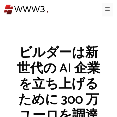
コ
メ
ン
テ
ニ
ン
ツ
ュ
へ
ス
ビルダーは新
ー
キ
ッ
世代の AI 企業
プ
を立ち上げる
ために 300 万
ユーロを調達