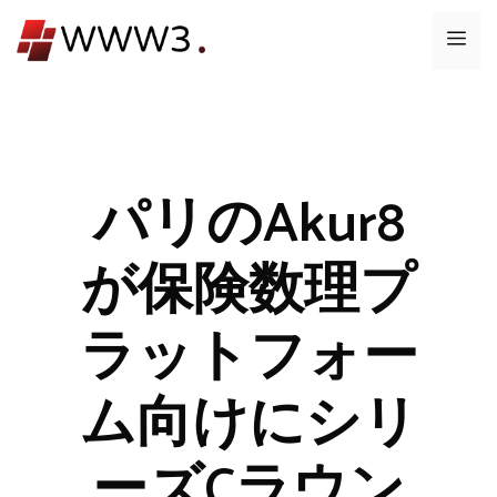
コ
メ
ン
テ
ニ
ン
ツ
ュ
へ
ス
パリのAkur8
ー
キ
ッ
が保険数理プ
プ
ラットフォー
ム向けにシリ
ーズCラウン