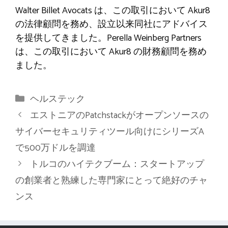
Walter Billet Avocats は、この取引において Akur8
の法律顧問を務め、設立以来同社にアドバイス
を提供してきました。Perella Weinberg Partners
は、この取引において Akur8 の財務顧問を務め
ました。
カ
ヘルステック
テ
エストニアのPatchstackがオープンソースの
ゴ
サイバーセキュリティツール向けにシリーズA
リ
で500万ドルを調達
ー
トルコのハイテクブーム：スタートアップ
の創業者と熟練した専門家にとって絶好のチャ
ンス