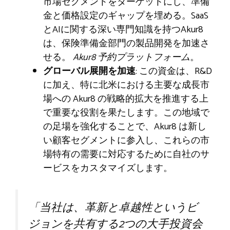
市場セグメントをターゲットにし、準備
金と価格設定のギャップを埋める。SaaS
とAIに関する深い専門知識を持つAkur8
は、保険準備金部門の製品開発を加速さ
せる。
Akur8 予約プラットフォーム
。
グローバル展開を加速
: この資金は、R&D
に加え、特に北米における主要な成長市
場への Akur8 の戦略的拡大を推進する上
で重要な役割を果たします。この地域で
の足場を強化することで、Akur8 は新し
い顧客セグメントに参入し、これらの市
場特有の需要に対応するために自社のサ
ービスをカスタマイズします。
「当社は、革新と卓越性というビ
ジョンを共有する2つの大手投資会