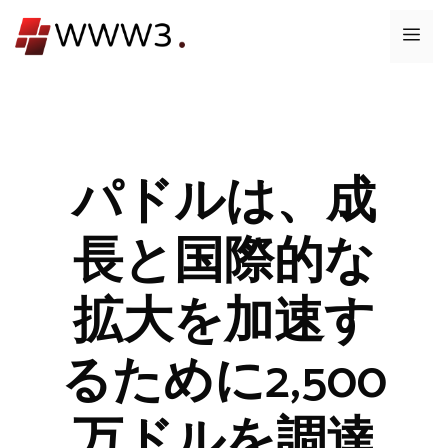
コ
メ
ン
テ
ニ
ン
ツ
ュ
へ
ス
パドルは、成
ー
キ
ッ
長と国際的な
プ
拡大を加速す
るために2,500
万ドルを調達